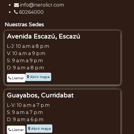
info@nerolicr.com
60264000
Nuestras Sedes
Avenida Escazú, Escazú
L-J: 10 a.m a 8 p.m
V: 10 a.m a 9 p.m
S: 9 a.m a 9 p.m
D: 9 a.m a 8 p.m
Abrir mapa
Llamar
Guayabos, Curridabat
L-V: 10 a.m a 7 p.m
S: 9 a.m a 7 p.m
D: 9 a.m a 6 p.m
Abrir mapa
Llamar