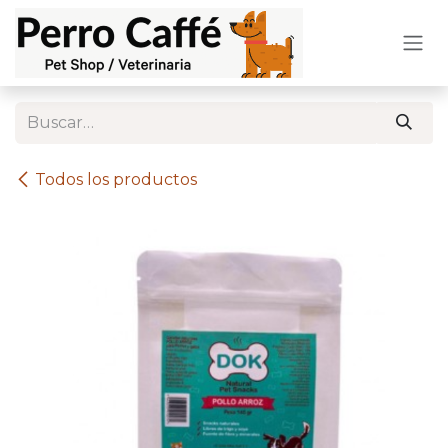
Ir al contenido
Todos los productos