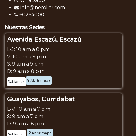
Whatsapp
info@nerolicr.com
60264000
Nuestras Sedes
Avenida Escazú, Escazú
L-J: 10 a.m a 8 p.m
V: 10 a.m a 9 p.m
S: 9 a.m a 9 p.m
D: 9 a.m a 8 p.m
Abrir mapa
Llamar
Guayabos, Curridabat
L-V: 10 a.m a 7 p.m
S: 9 a.m a 7 p.m
D: 9 a.m a 6 p.m
Abrir mapa
Llamar