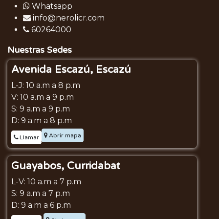
Whatsapp
info@nerolicr.com
60264000
Nuestras Sedes
Avenida Escazú, Escazú
L-J: 10 a.m a 8 p.m
V: 10 a.m a 9 p.m
S: 9 a.m a 9 p.m
D: 9 a.m a 8 p.m
Abrir mapa
Llamar
Guayabos, Curridabat
L-V: 10 a.m a 7 p.m
S: 9 a.m a 7 p.m
D: 9 a.m a 6 p.m