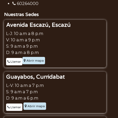
60264000
Nuestras Sedes
Avenida Escazú, Escazú
L-J: 10 a.m a 8 p.m
V: 10 a.m a 9 p.m
S: 9 a.m a 9 p.m
D: 9 a.m a 8 p.m
Abrir mapa
Llamar
Guayabos, Curridabat
L-V: 10 a.m a 7 p.m
S: 9 a.m a 7 p.m
D: 9 a.m a 6 p.m
Abrir mapa
Llamar