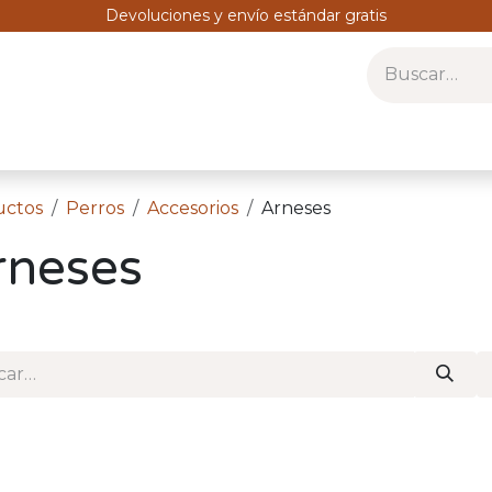
Devoluciones y envío estándar gratis
s
Gatos
Humanos
Ofertas
Farmacia
Perros
uctos
Perros
Accesorios
Arneses
rneses