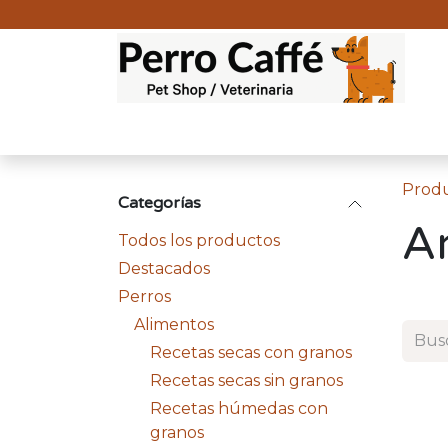
Ir al contenido
Todos los Productos
Destacados
Perro
Prod
Categorías
A
Todos los productos
Destacados
Perros
Alimentos
Recetas secas con granos
Recetas secas sin granos
Recetas húmedas con
granos