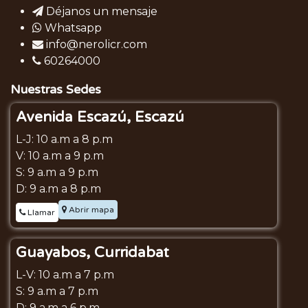
Déjanos un mensaje
Whatsapp
info@nerolicr.com
60264000
Nuestras Sedes
Avenida Escazú, Escazú
L-J: 10 a.m a 8 p.m
V: 10 a.m a 9 p.m
S: 9 a.m a 9 p.m
D: 9 a.m a 8 p.m
Abrir mapa
Llamar
Guayabos, Curridabat
L-V: 10 a.m a 7 p.m
S: 9 a.m a 7 p.m
D: 9 a.m a 6 p.m