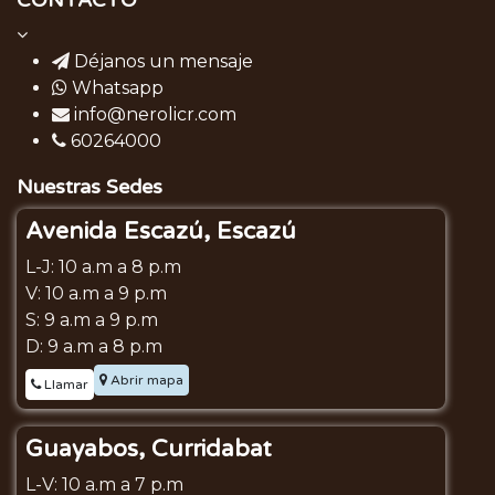
CONTACTO
Déjanos un mensaje
Whatsapp
info@nerolicr.com
60264000
Nuestras Sedes
Avenida Escazú, Escazú
L-J: 10 a.m a 8 p.m
V: 10 a.m a 9 p.m
S: 9 a.m a 9 p.m
D: 9 a.m a 8 p.m
Abrir mapa
Llamar
Guayabos, Curridabat
L-V: 10 a.m a 7 p.m