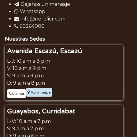
Déjanos un mensaje
Whatsapp
info@nerolicr.com
60264000
Nuestras Sedes
Avenida Escazú, Escazú
L-J: 10 a.m a 8 p.m
V: 10 a.m a 9 p.m
S: 9 a.m a 9 p.m
D: 9 a.m a 8 p.m
Abrir mapa
Llamar
Guayabos, Curridabat
L-V: 10 a.m a 7 p.m
S: 9 a.m a 7 p.m
D: 9 a.m a 6 p.m