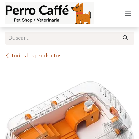
Ir al contenido
Todos los productos