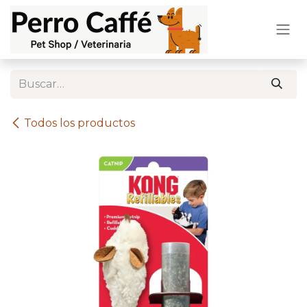
Ir al contenido
Todos los productos