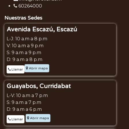
60264000
Nuestras Sedes
Avenida Escazú, Escazú
L-J: 10 a.m a 8 p.m
V: 10 a.m a 9 p.m
S: 9 a.m a 9 p.m
D: 9 a.m a 8 p.m
Abrir mapa
Llamar
Guayabos, Curridabat
L-V: 10 a.m a 7 p.m
S: 9 a.m a 7 p.m
D: 9 a.m a 6 p.m
Abrir mapa
Llamar