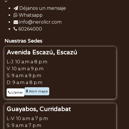
Déjanos un mensaje
Whatsapp
info@nerolicr.com
60264000
Nuestras Sedes
Avenida Escazú, Escazú
L-J: 10 a.m a 8 p.m
V: 10 a.m a 9 p.m
S: 9 a.m a 9 p.m
D: 9 a.m a 8 p.m
Abrir mapa
Llamar
Guayabos, Curridabat
L-V: 10 a.m a 7 p.m
S: 9 a.m a 7 p.m