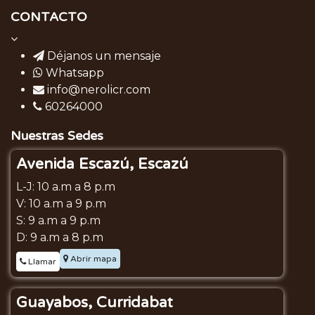
CONTACTO
Déjanos un mensaje
Whatsapp
info@nerolicr.com
60264000
Nuestras Sedes
Avenida Escazú, Escazú
L-J: 10 a.m a 8 p.m
V: 10 a.m a 9 p.m
S: 9 a.m a 9 p.m
D: 9 a.m a 8 p.m
Abrir mapa
Llamar
Guayabos, Curridabat