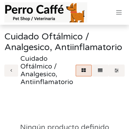
Ir al contenido
Cuidado Oftálmico /
Analgesico, Antiinflamatorio
Cuidado
Oftálmico /
Analgesico,
Antiinflamatorio
Ningún producto definido