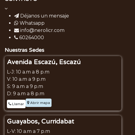
Déjanos un mensaje
Whatsapp
info@nerolicr.com
60264000
Nuestras Sedes
Avenida Escazú, Escazú
L-J: 10 a.m a 8 p.m
V: 10 a.m a 9 p.m
S: 9 a.m a 9 p.m
D: 9 a.m a 8 p.m
Abrir mapa
Llamar
Guayabos, Curridabat
L-V: 10 a.m a 7 p.m