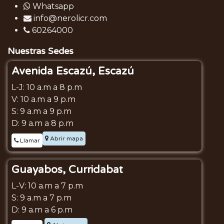
Whatsapp
info@nerolicr.com
60264000
Nuestras Sedes
Avenida Escazú, Escazú
L-J: 10 a.m a 8 p.m
V: 10 a.m a 9 p.m
S: 9 a.m a 9 p.m
D: 9 a.m a 8 p.m
Abrir mapa
Llamar
Guayabos, Curridabat
L-V: 10 a.m a 7 p.m
S: 9 a.m a 7 p.m
D: 9 a.m a 6 p.m