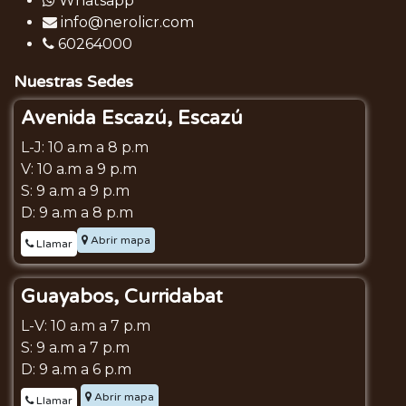
Whatsapp
info@nerolicr.com
60264000
Nuestras Sedes
Avenida Escazú, Escazú
L-J: 10 a.m a 8 p.m
V: 10 a.m a 9 p.m
S: 9 a.m a 9 p.m
D: 9 a.m a 8 p.m
Abrir mapa
Llamar
Guayabos, Curridabat
L-V: 10 a.m a 7 p.m
S: 9 a.m a 7 p.m
D: 9 a.m a 6 p.m
Abrir mapa
Llamar