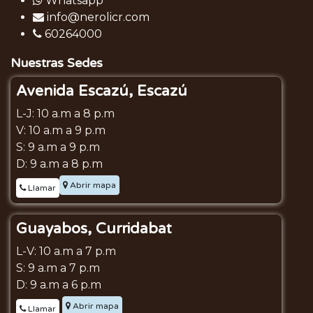
Whatsapp
info@nerolicr.com
60264000
Nuestras Sedes
Avenida Escazú, Escazú
L-J: 10 a.m a 8 p.m
V: 10 a.m a 9 p.m
S: 9 a.m a 9 p.m
D: 9 a.m a 8 p.m
Abrir mapa
Llamar
Guayabos, Curridabat
L-V: 10 a.m a 7 p.m
S: 9 a.m a 7 p.m
D: 9 a.m a 6 p.m
Abrir mapa
Llamar